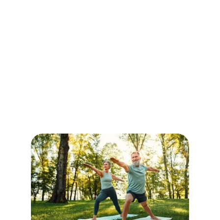
aînés : Renforcer
sa masse
musculaire en
toute sécurité
pour prévenir les
chutes
Auteur:
Lifeline Canada