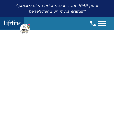
Appelez et mentionnez le code 1649 pour
bénéficier d’un mois gratuit*
Date:
24 avril 2018
Aider les aînés à
accepter l’aide