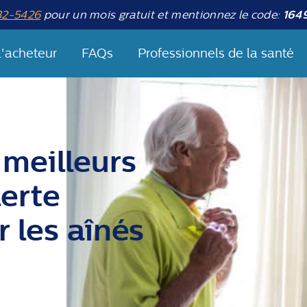
32-5426
pour un mois gratuit et mentionnez le code:
164
l'acheteur
FAQs
Professionnels de la santé
meilleurs
erte
 les aînés