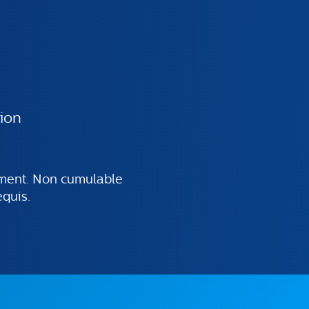
tion
uement. Non cumulable
equis.