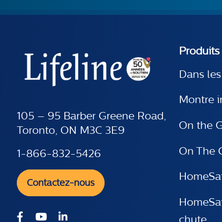
Produits
Dans le
Montre i
105 – 95 Barber Greene Road,
On the G
Toronto, ON M3C 3E9
On The G
1-866-832-5426
HomeSaf
Contactez-nous
HomeSaf
chute